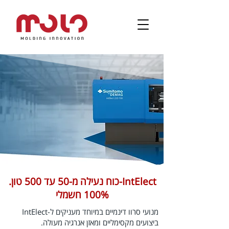
IntElect-כוח נעילה מ-50 עד 500 טון.
100% חשמלי
מכונות חשמליות דגם
IntElect
מנועי סרוו דינמיים במיוחד מעניקים ל-IntElect
קומפקטי, דינמי, מדויק, חסכוני ויעיל
ביצועים מקסימליים ומאזן אנרגיה מעולה.