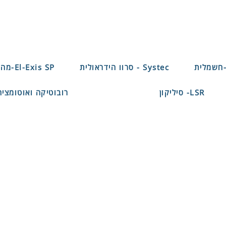
Systec - סרוו הידראולית
El-Exis SP-מהירה לדקי דופן
LSR- סיליקון
רובוטיקה ואוטומציה